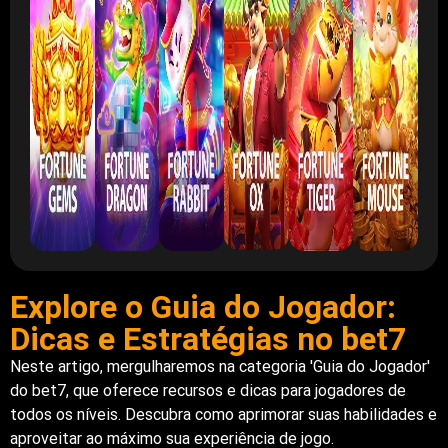
Explore o Guia do Jogador:
Dicas e Estratégias no bet7
Neste artigo, mergulharemos na categoria 'Guia do Jogador'
do bet7, que oferece recursos e dicas para jogadores de
todos os níveis. Descubra como aprimorar suas habilidades e
aproveitar ao máximo sua experiência de jogo.