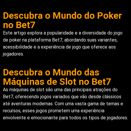
Descubra o Mundo do Poker
no Bet7
Este artigo explora a popularidade e a diversidade do jogo
de poker na plataforma Bet7, abordando suas variantes,
acessibilidade e a experiência de jogo que oferece aos
jogadores.
Descubra o Mundo das
Máquinas de Slot no Bet7
As máquinas de slot são uma das principais atrações do
Bet7, oferecendo jogos variados que vão desde clássicos
até aventuras modernas. Com uma vasta gama de temas e
recursos, esses jogos prometem uma experiência
envolvente e emocionante para todos os tipos de jogadores.