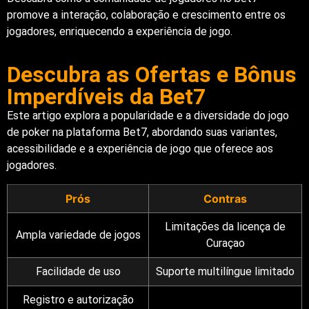
promove a interação, colaboração e crescimento entre os
jogadores, enriquecendo a experiência de jogo.
Descubra as Ofertas e Bônus
Imperdíveis da Bet7
Este artigo explora a popularidade e a diversidade do jogo
de poker na plataforma Bet7, abordando suas variantes,
acessibilidade e a experiência de jogo que oferece aos
jogadores.
Prós
Contras
Limitações da licença de
Ampla variedade de jogos
Curaçao
Facilidade de uso
Suporte multilíngue limitado
Registro e autorização