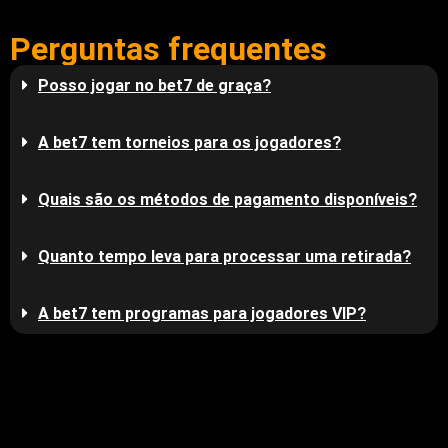
Perguntas frequentes
Posso jogar no bet7 de graça?
A bet7 tem torneios para os jogadores?
Quais são os métodos de pagamento disponíveis?
Quanto tempo leva para processar uma retirada?
A bet7 tem programas para jogadores VIP?