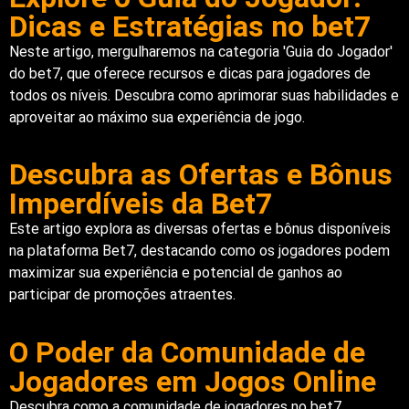
Dicas e Estratégias no bet7
Neste artigo, mergulharemos na categoria 'Guia do Jogador'
do bet7, que oferece recursos e dicas para jogadores de
todos os níveis. Descubra como aprimorar suas habilidades e
aproveitar ao máximo sua experiência de jogo.
Descubra as Ofertas e Bônus
Imperdíveis da Bet7
Este artigo explora as diversas ofertas e bônus disponíveis
na plataforma Bet7, destacando como os jogadores podem
maximizar sua experiência e potencial de ganhos ao
participar de promoções atraentes.
O Poder da Comunidade de
Jogadores em Jogos Online
Descubra como a comunidade de jogadores no bet7