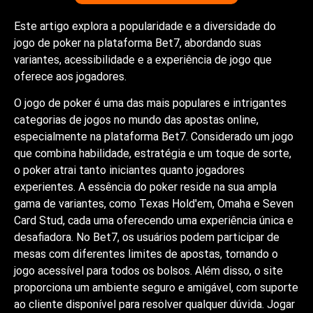
Este artigo explora a popularidade e a diversidade do
jogo de poker na plataforma Bet7, abordando suas
variantes, acessibilidade e a experiência de jogo que
oferece aos jogadores.
O jogo de poker é uma das mais populares e intrigantes
categorias de jogos no mundo das apostas online,
especialmente na plataforma Bet7. Considerado um jogo
que combina habilidade, estratégia e um toque de sorte,
o poker atrai tanto iniciantes quanto jogadores
experientes. A essência do poker reside na sua ampla
gama de variantes, como Texas Hold'em, Omaha e Seven
Card Stud, cada uma oferecendo uma experiência única e
desafiadora. No Bet7, os usuários podem participar de
mesas com diferentes limites de apostas, tornando o
jogo acessível para todos os bolsos. Além disso, o site
proporciona um ambiente seguro e amigável, com suporte
ao cliente disponível para resolver qualquer dúvida. Jogar